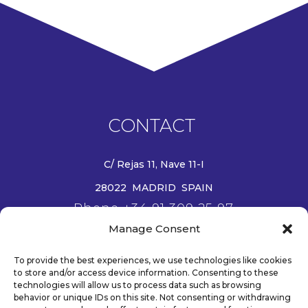
CONTACT
C/ Rejas 11, Nave 11-I
28022 MADRID SPAIN
Phone +34 91 309 25 97
Manage Consent
Email info@wanjie-europe.eu
www.wanjie-europe.eu
To provide the best experiences, we use technologies like cookies
to store and/or access device information. Consenting to these
technologies will allow us to process data such as browsing
behavior or unique IDs on this site. Not consenting or withdrawing