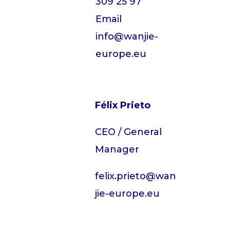
309 25 97
Email
info@wanjie-
europe.eu
Félix Prieto
CEO / General
Manager
felix.prieto@wan
jie-europe.eu