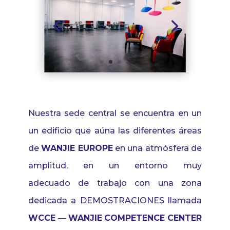
Nuestra
sede central
se
encuentra
en un
un edificio
que
aúna
las
diferentes
áreas
de
WANJIE EUROPE
en una
atmósfera de
amplitud,
en un
entorno
muy
adecuado
de trabajo
con
una
zona
dedicada
a DEMOSTRACIONES
llamada
WCCE
—
WANJIE
COMPETENCE CENTER