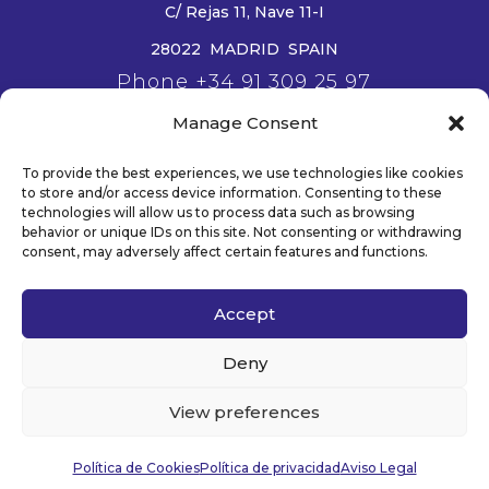
C/ Rejas 11, Nave 11-I
28022 MADRID SPAIN
Phone +34 91 309 25 97
Email info@wanjie-europe.eu
Manage Consent
www.wanjie-europe.eu
To provide the best experiences, we use technologies like cookies
to store and/or access device information. Consenting to these
technologies will allow us to process data such as browsing
behavior or unique IDs on this site. Not consenting or withdrawing
Legal /
Privacy Policy /
Cookies
consent, may adversely affect certain features and functions.
Policy
Accept
© 2026 WANJIE EUROPE . TODOS LOS DERECHOS
Deny
RESERVADOS
View preferences
Política de Cookies
Política de privacidad
Aviso Legal