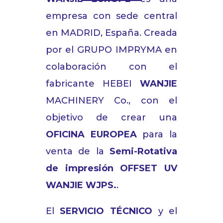
empresa
con sede central
en MADRID, España. C
reada
por el
GRUPO IMPRYMA en
colaboración
con
el
fabricante
HEBEI
WANJIE
MACHINERY Co.,
con
el
objetivo
de
crear
una
OFICINA EUROPEA
para
la
venta de la
Semi-Rotativa
de impresión OFFSET UV
WANJIE WJPS.
.
El
SERVICIO TÉCNICO
y el