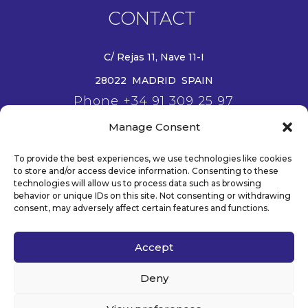
CONTACT
C/ Rejas 11, Nave 11-I
28022 MADRID SPAIN
Phone +34 91 309 25 97
Email info@wanjie-europe.eu
Manage Consent
www.wanjie-europe.eu
To provide the best experiences, we use technologies like cookies
to store and/or access device information. Consenting to these
technologies will allow us to process data such as browsing
behavior or unique IDs on this site. Not consenting or withdrawing
Legal /
Privacy Policy /
Cookies
consent, may adversely affect certain features and functions.
Policy
Accept
© 2026 WANJIE EUROPE . TODOS LOS DERECHOS
Deny
RESERVADOS