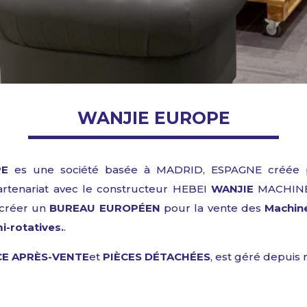
WANJIE EUROPE
PE
es une
société
basée
à MADRID, ESPAGNE
créée
rtenariat
avec
le
constructeur
HEBEI
WANJIE
MACHINE
créer
un
BUREAU EUROPÉEN
pour
la vente
des
Machin
-rotatives.
.
CE APRÈS-VENTE
et
PIÈCES DÉTACHÉES
,
est
géré
depuis