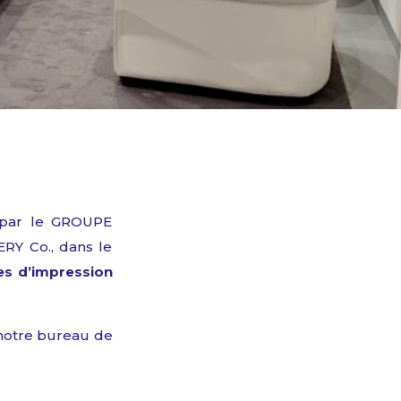
par le
GROUPE
RY Co.,
dans
le
es
d’impression
notre
bureau de