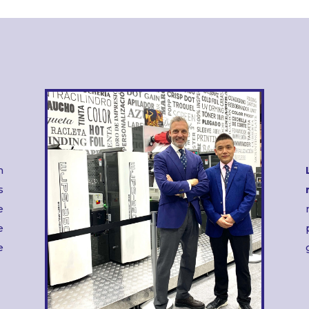
n
s
e
e
e