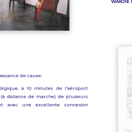
WANJIE
aissance
de
cause
:
atégique
, à 10 minutes
de
l’aéroport
(à distance de marche) de
plusieurs
et
avec
une
excellente
connexion