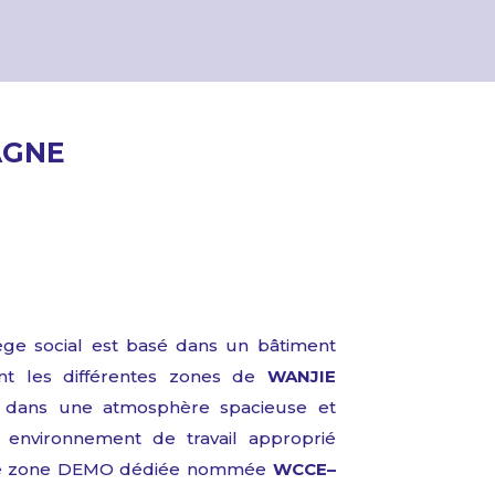
AGNE
ège social
est basé
dans un
bâtiment
nt
les
différentes
zones de
WANJIE
dans une
atmosphère
spacieuse
et
n
environnement
de
travail
approprié
e
zone
DEMO
dédiée
nommée
WCCE–