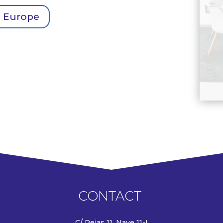
e Europe
CONTACT
C/ Rejas 11, Nave 11-I