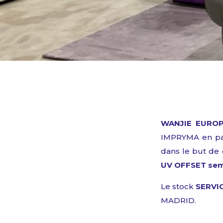
WANJIE EURO
IMPRYMA
en pa
dans
le
but de 
UV OFFSET semi
Le stock
SERVI
MADRID.